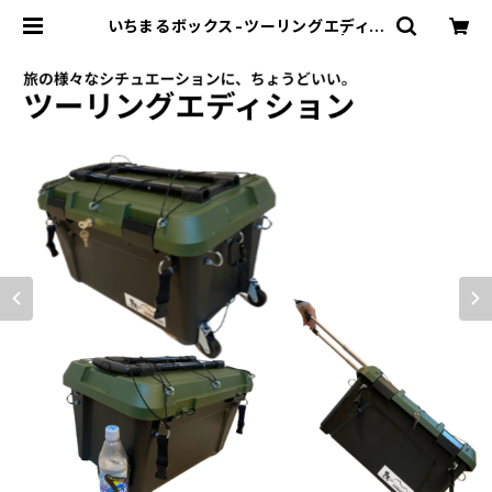
いちまるボックス-ツーリングエディシ
ョン│バイク旅用積載ボックス | いち
まるのバイク箱