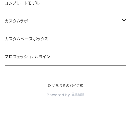
コンプリートモデル
カスタムラボ
積載力拡張
カスタムベースボックス
利便性向上
プロフェッショナルライン
セキュリティ強化
© いちまるのバイク箱
ドレスアップ
Powered by
コンプリートセット
カスタムベースボックス